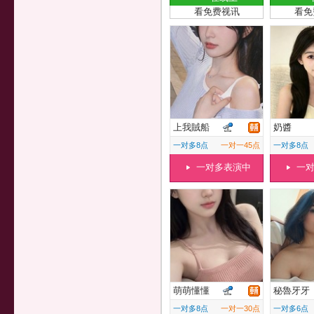
看免费视讯
看免
上我賊船
奶醬
一对多8点
一对一45点
一对多8点
一对多表演中
一
萌萌懂懂
秘魯牙牙
一对多8点
一对一30点
一对多6点