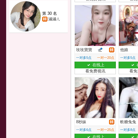
第 30 名
涵涵ㄦ
玫玫寶寶
他娘
一对多5点
一对一20点
一对多5点
在线上
看免费视讯
看免
8秒妹
軟糖兔兔
一对多6点
一对一25点
一对多8点
在线上