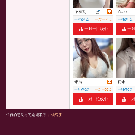
予宥期
Ysao
一对多8点
一对一50点
一对多5点
一对一忙线中
一
米鹿
初禾
一对多8点
一对一35点
一对多6点
一对一忙线中
一
任何的意见与问题 请联系
在线客服