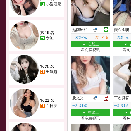
小饅頭兒
越南坤如
爽歪歪噢
第 19 名
一对多7点
一对一25点
一对多8点
余笙
在线上
看免费视讯
看免
第 20 名
出氣包
脫光光
下次見呀
第 21 名
白日夢
一对多8点
一对多6点
在线上
看免费视讯
看免