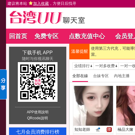
建议将本站
加入收藏
，方便日后找寻
回首页
免费专区
点数充值中心
会员登
使用第三方代充，可能導
溫馨提醒
下载手机 APP
當。
随时与你视讯聊天
业绩排行
一对多收费
一对一
全部在線
台妹专区
內地主播
APP使用說明
QRcode說明
知知老師
極品大嬸
七月会员消费排行榜